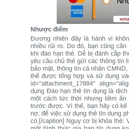
Nhược điểm
Đương nhiên đây là hành vi khô
nhiều rủi ro. Do đó, bạn cũng cần
khi đáo hạn thẻ. Dễ bị đánh cắp th
yêu cầu chủ thẻ gửi các thông tin l
bảo mật, thông tín cá nhân CMND, 
thể được tổng hợp và sử dụng vào
id="attachment_17884" align="ali
dụng Đáo hạn thẻ tín dụng là dịch
một cách tức thời nhưng tiềm ẩn 
trước được. Vì thế, bạn hãy có kế 
nợ, để việc sử dụng thẻ tín dụng ph
có.[/caption] Nguy cơ bị khóa thẻ: 
một hình thức gia hạn tín dụng k