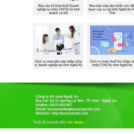
Báo cáo kê khai thuế Doanh
Mua bán máy làm khắc con dấ
nghiệp tư nhân DNTN hộ kinh
laser cao su tại Vinh Nghệ An 
doanh cá thể
Tĩnh
Dịch vụ mua bán sáp nhập công
Dịch vụ hoàn thuế thu nhập c
ty doanh nghiệp tại Vinh Nghệ An
nhân (TNCN) Vinh Nghệ An
Công ty Kế toán Nghệ An
Địa chỉ: Số 32 đường Lê Nin - TP Vinh - Nghệ An
Hotline: 0915.050.067
Email:
ketoanvinhnghean@gmail.com
Website: http://ketoanvinh.com
Thiết kế website Bởi
TVC Media